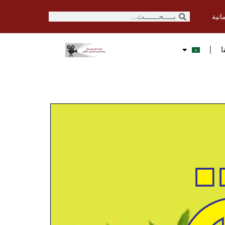
انية
ا