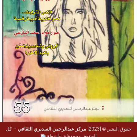
حقوق النشر © [2023]
مركز عبدالرحمن السديري الثقافي
– كل
الحقوق محفوظة بواسطة