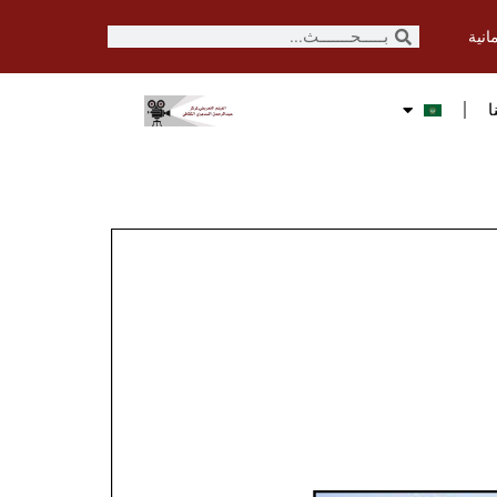
انية
ا