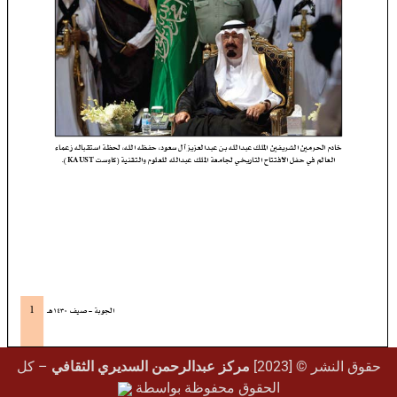
حقوق النشر © [2023]
مركز عبدالرحمن السديري الثقافي
– كل
الحقوق محفوظة بواسطة