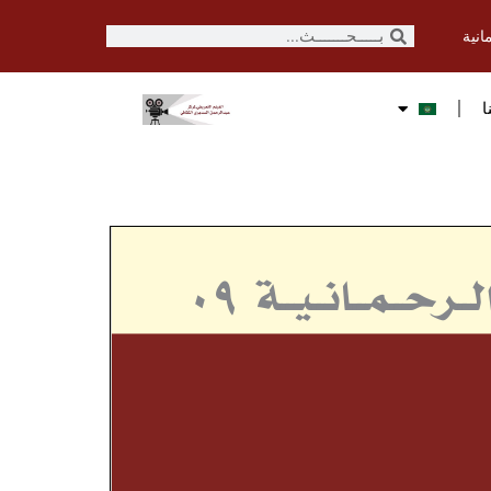
انية
ا