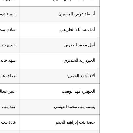
أسماء عوض المطيري
سمية عوض
أمل عبدالله الطريقي
شادن بنت 
أمل محمد الجبرين
شذى بنت 
العنود زيد السديري
شهد خالد 
ألاء أحمد الحصين
عفاف غان
الجوهرة فهد الوهيب
عبير عبدا
بسمة بنت محمد العيسى
عهد بنت ح
حصة بنت إبراهيم الحيدر
غادة بنت 