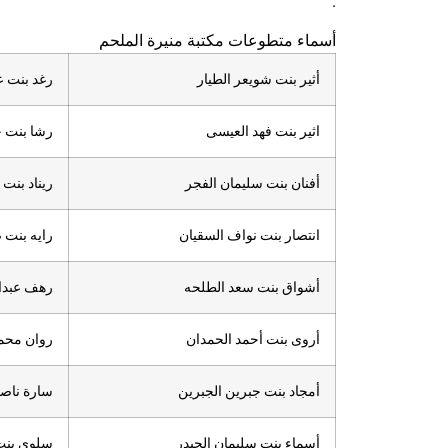
.
أسماء متطوعات مكتبة منيرة الملحم
أثير بنت شويعر الطيار
رغد بنت ع
اثير بنت فهد العيسى
رشا بنت 
أفنان بنت سليمان الفجر
ريناد بنت 
انتصار بنت نواف السقيان
رايه بنت 
أشواق بنت سعد الطلحه
رهف عبدال
أروى بنت أحمد الحمدان
روان محمد
أمجاد بنت جبرين الجبرين
سارة ناصر
أسماء بنت سليمان الحيدر
سلوى بنت