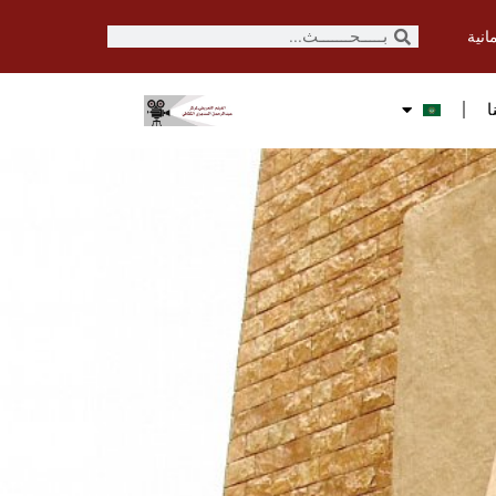
انية
ا