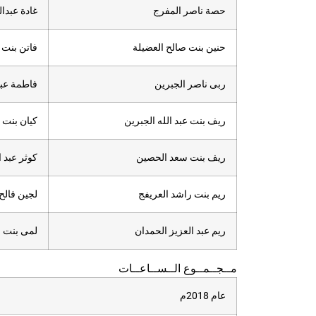
حصة ناصر المفرج
غادة عبد
حنين بنت صالح العضيلة
فاتن بنت ع
ربى ناصر الجبرين
فاطمة عبدا
ريف بنت عبد الله الجبرين
كيان بنت 
ريف بنت سعد الحصين
كوثر عبد
ريم بنت راشد العريفج
لجين فالح
ريم عبد العزيز الحمدان
لمى بنت م
مــجــمــوع الــســاعــات
عام 2018م