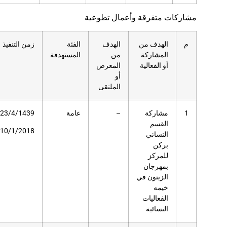
 تطوعية
هدف
الفئة
زمن التنفيذ
عدد
مكان
ن
المستهدفة
المستفيدين
التنفيذ
لمعرض
ملتقى
عامة
23/4/1439هـ
–
مهرجان
الزيتون
10/1/2018م