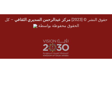
دالرحمن السديري الثقافي
– كل
ظة بواسطة