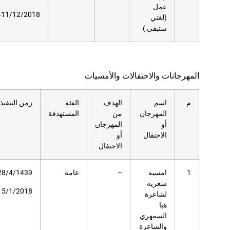
دار
11/12/2018م
العلوم
والأمسيات
هدف
الفئة
زمن التنفيذ
عدد
مكان
ن
المستهدفة
المستفيدين
التنفيذ
مهرجان
احتفال
عامة
28/4/1439هـ
39
مسرح دار
العلوم
15/1/2018م