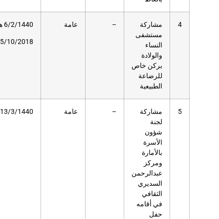
عامة
6/2/1440 هـ
–
بهو دار
العلوم
15/10/2018م
عامة
13/3/1440هـ
100
حديقة دار
العلوم