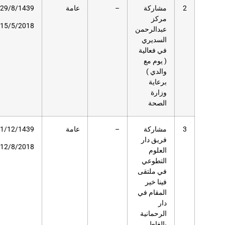
عامة
29/8/1439هـ
–
مستشفى
عبدالعزيز
15/5/2018م
التخصصي
عامة
1/12/1439هـ
30
دار
الرحمانية
12/8/2018م