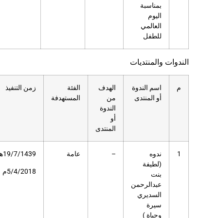
هدف
الفئة
زمن التنفيذ
عدد
مكان
ن
المستهدفة
المستفيدين
التنفيذ
ندوة
منتدى
عامة
19/7/1439هـ
494
مسرح
دار
5/4/2018م
العلوم