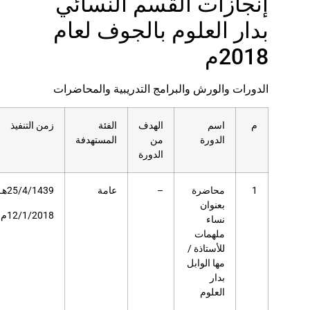
سم النسائي
بالجوف لعام
 التدريبية والمحاضرات
لهدف
الفئة
زمن التنفيذ
عدد
مكان
ن
المستهدفة
المستفيدين
التنفيذ
لدورة
عامة
25/4/1439هـ
110
مسرح
دار
12/1/2018م
العلوم